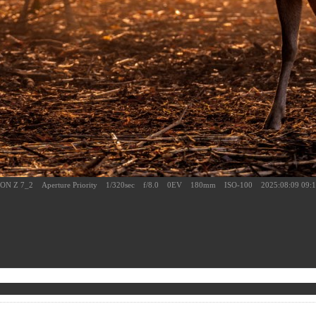
ON Z 7_2 Aperture Priority 1/320sec f/8.0 0EV 180mm ISO-100 2025:08:09 09:1