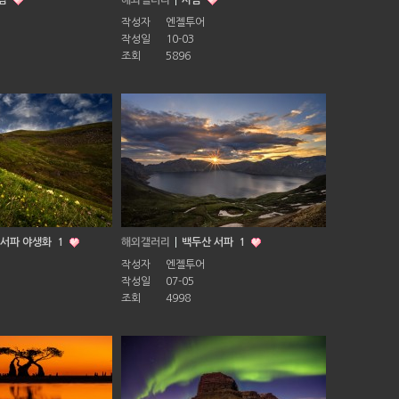
림
해외갤러리
사슴
작성자
엔젤투어
작성일
10-03
조회
5896
 서파 야생화
1
해외갤러리
백두산 서파
1
작성자
엔젤투어
작성일
07-05
조회
4998