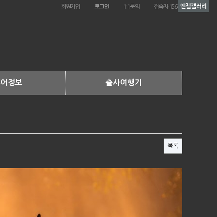
엔젤갤러리
회원가입
로그인
1:1문의
접속자 156
투어정보
출사여행기
여행정보
출사여행기
행준비물
상담.예약
목록