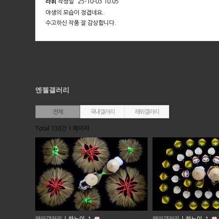
라휘
작성일
25-10-03 10:05
야생의 모습이 정겹네요.
수고하신 작품 잘 감상합니다.
엔젤갤러리
전체
국내갤러리
해외갤러리
Total 138건
1 페이지