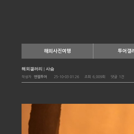
해외사진여행
투어갤
해외사진여행
엔젤갤러
해외갤러리 | 사슴
회원갤러
작성자
엔젤투어
25-10-03 01:26
조회
6,009회
댓글
1건