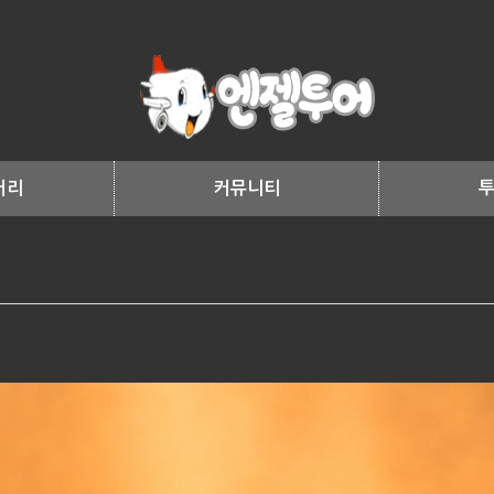
러리
커뮤니티
리
공지사항
리
가입인사
여
자유게시판