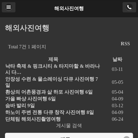
해외사진여행
해외사진여행
RSS
Total 7건
1 페이지
제목
날짜
낙타 축제 & 핑크시티 & 타지마할 & 바라나
03-11
시 다…
안장성 수련 & 물소레이싱 다큐 사진여행 7
05-05
일
환상의 어촌풍경과 삶 하포 사진여행 6일
05-04
가을 빠샹 사진여행 6일
04-09
숨바 발리 9일
03-12
하노이 주변 전통 다큐 창작 사진여행 8일
04-09
단체팀 해외사진촬영여행
06-24
게시물 검색