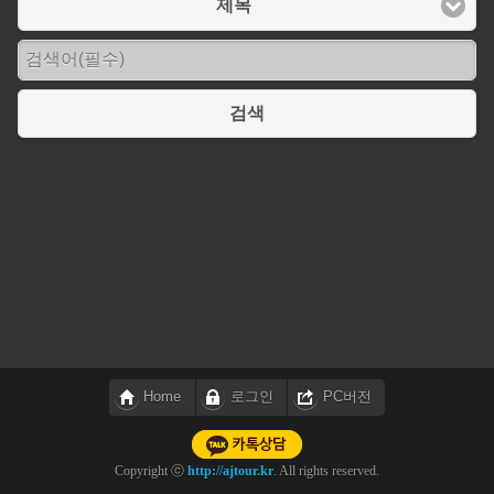
제목
검색
Home
로그인
PC버전
Copyright ⓒ
http://ajtour.kr
. All rights reserved.