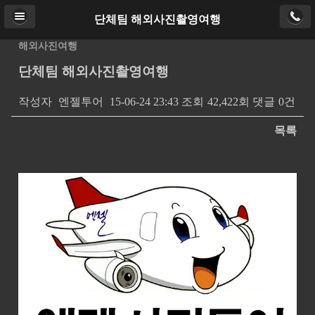
단체팀 해외사진촬영여행
Home
로그인
PC버전
해외사진여행
단체팀 해외사진촬영여행
Copyright ⓒ
http://ajtour.kr
. All rights reserved.
작성자
엔젤투어
15-06-24 23:43
조회
42,422회
댓글
0건
목록
본문